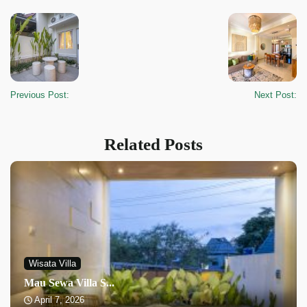
Previous Post:
Next Post:
Related Posts
Wisata Villa
Mau Sewa Villa S...
April 7, 2026