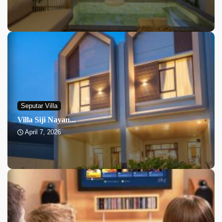
Seputar Villa
Villa Siji Nayan...
April 7, 2026