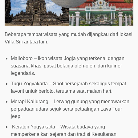
Beberapa tempat wisata yang mudah dijangkau dari lokasi
Villa Siji antara lain:
Malioboro – Ikon wisata Jogja yang terkenal dengan
suasana khas, pusat belanja oleh-oleh, dan kuliner
legendaris.
Tugu Yogyakarta – Spot bersejarah sekaligus tempat
favorit untuk berfoto, terutama saat malam hari.
Merapi Kaliurang – Lerwng gunung yang menawarkan
perpaduan udara sejuk serta petualngan Lava Tour
jeep.
Keraton Yogyakarta – Wisata budaya yang
memperkenalkan sejarah dan tradisi Kesultanan